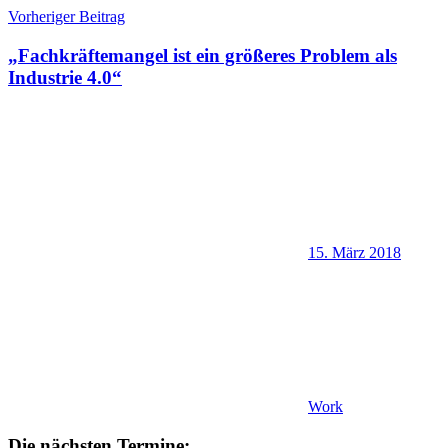
Beitragsnavigation
Vorheriger Beitrag
„Fachkräftemangel ist ein größeres Problem als
Industrie 4.0“
15. März 2018
Work
Die nächsten Termine: